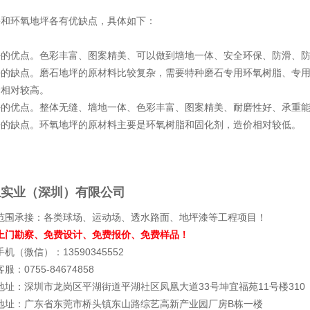
坪和环氧地坪各有优缺点，具体如下：
坪的优点。色彩丰富、图案精美、可以做到墙地一体、安全环保、防滑、
坪的缺点。磨石地坪的原材料比较复杂，需要特种磨石专用环氧树脂、专
价相对较高。
坪的优点。整体无缝、墙地一体、色彩丰富、图案精美、耐磨性好、承重
坪的缺点。环氧地坪的原材料主要是环氧树脂和固化剂，造价相对较低。
上实业（深圳）有限公司
范围承接：各类球场、运动场、透水路面、地坪漆等工程项目！
上门勘察、免费设计、免费报价、免费样品！
机（微信）：13590345552
服：0755-84674858
地址：深圳市龙岗区平湖街道平湖社区凤凰大道33号坤宜福苑11号楼310
地址：广东省东莞市桥头镇东山路综艺高新产业园厂房B栋一楼