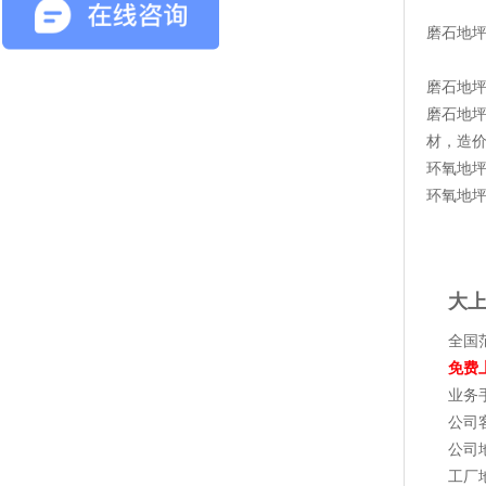
磨石地
磨石地
磨石地
材，造
环氧地
环氧地
大
全国
免费
业务手
公司客
公司
工厂