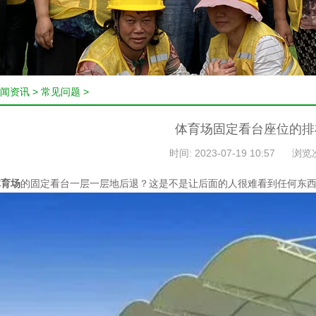
闻资讯
>
常见问题
>
体育场固定看台座位的排
时间: 2023-07-19 10:57
浏览
体育场
的固定看台一层一层地后退？这是不是让后面的人很难看到任何东