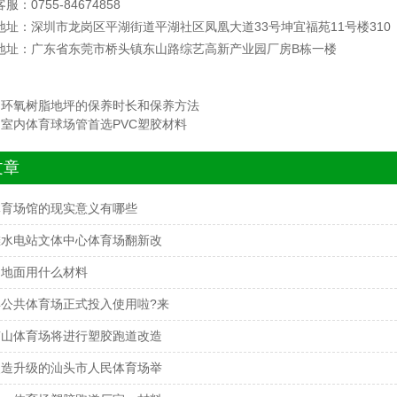
服：0755-84674858
地址：深圳市龙岗区平湖街道平湖社区凤凰大道33号坤宜福苑11号楼310
地址：广东省东莞市桥头镇东山路综艺高新产业园厂房B栋一楼
：
环氧树脂地坪的保养时长和保养方法
：
室内体育球场管首选PVC塑胶材料
文章
体育场馆的现实意义有哪些
滩水电站文体中心体育场翻新改
场地面用什么材料
公共体育场正式投入使用啦?来
南山体育场将进行塑胶跑道改造
改造升级的汕头市人民体育场举