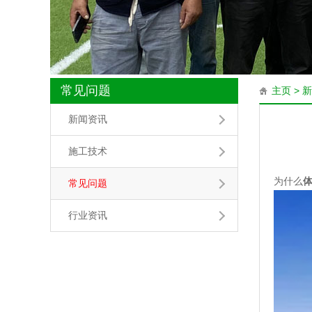
常见问题
主页
>
新
新闻资讯
施工技术
为什么
常见问题
行业资讯