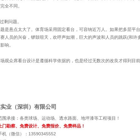
所完全不同。
性过剩问题。
问题是悬点太大了。体育场采用固定看台，可容纳近万人。如果把多层平
赛人员的兴奋，锣鼓喧天，欢呼声如潮，巨大的声波和人员的跳跃(和许
的影响。
育场观众席看台设计是遵循科学依据的，也是经过无数次的改良才得到目
上实业（深圳）有限公司
范围承接：各类球场、运动场、透水路面、地坪漆等工程项目！
上门勘察、免费设计、免费报价、免费样品！
机（微信）：13590345552